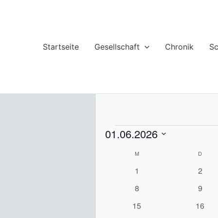
Zum
Inhalt
springen
Startseite
Gesellschaft
Chronik
Sc
MONTAG
DIEN
01.06.2026
Veranstaltungen
Datum
M
D
Kalender
wählen.
von
0
0
1
2
Veranstaltungen
Veranstaltungen
Veran
0
0
8
9
Veranstaltungen
Veran
0
0
15
16
Veranstaltungen
Verans