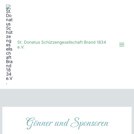
Zum
Inhalt
springen
St. Donatus Schützengesellschaft Brand 1834
e.V.
Gönner und Sponsoren