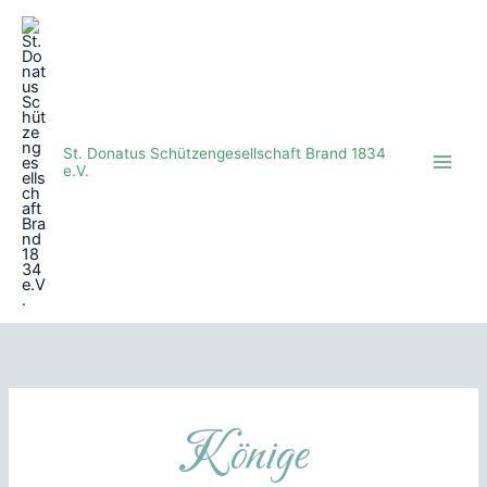
Zum
Inhalt
springen
St. Donatus Schützengesellschaft Brand 1834
e.V.
Könige